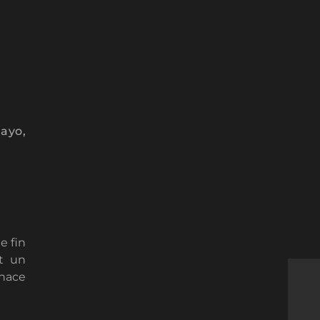
ayo,
e fin
t un
nace