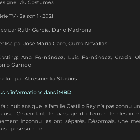
esigner du Costumes
rie TV · Saison 1 · 2021
ée par
Ruth García, Darío Madrona
alisé par
José María Caro, Curro Novallas
asting:
Ana Fernández, Luis Fernández, Gracia Ol
onio Garrido
oduit par
Atresmedia Studios
us d’informations dans
iMBD
 fait huit ans que la famille Castillo Rey n’a pas connu un
reuse. Cependant, le passage du temps, le destin e
nement inconnu les ont séparés. Désormais, une me
euse pèse sur eux.