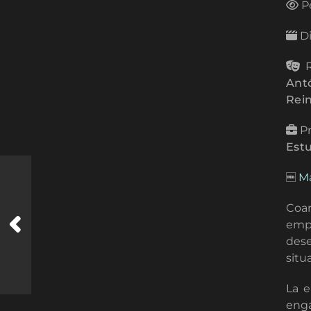
Pe
Di
R
Antó
Rei
Pr
Estu
Má
Coar
emp
dese
situ
La e
enga