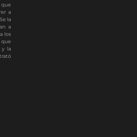
, que
rer a
Se la
zan a
a los
e que
 y la
trató