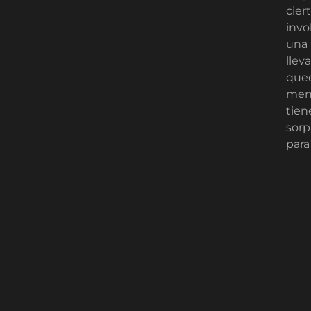
cier
invo
una 
llev
qued
ment
tien
sorp
para