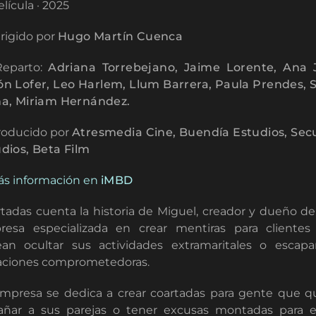
lícula · 2025
rigido por
Hugo Martín Cuenca
eparto:
Adriana Torrebejano, Jaime Lorente, Ana J
n Lofer, Leo Harlem, Llum Barrera, Paula Prendes, 
na, Miriam Hernández.
oducido por
Atresmedia Cine, Buendía Estudios, Sec
dios, Beta Film
s información en
iMBD
tadas cuenta la historia de Miguel, creador y dueño d
resa especializada en crear mentiras para clientes
an ocultar sus actividades extramaritales o escap
aciones comprometedoras.
mpresa se dedica a crear coartadas para gente que q
ñar a sus parejas o tener excusas montadas para e