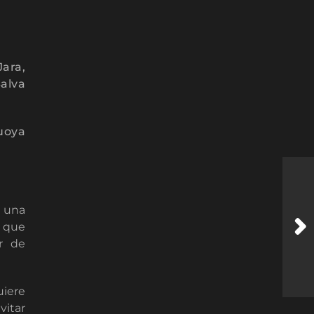
ara,
Salva
uoya
e una
 que
ar de
uiere
vitar